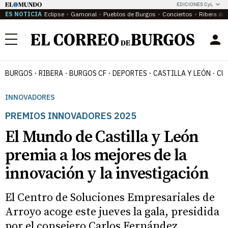
EDICIONES CyL
ES NOTICIA
Eclipse
Gamonal
Pueblos de Burgos
Conciertos
Ribera del
Menú
BURGOS
RIBERA
BURGOS CF
DEPORTES
CASTILLA Y LEÓN
CU
INNOVADORES
PREMIOS INNOVADORES 2025
El Mundo de Castilla y León
premia a los mejores de la
innovación y la investigación
El Centro de Soluciones Empresariales de
Arroyo acoge este jueves la gala, presidida
por el consejero Carlos Fernández