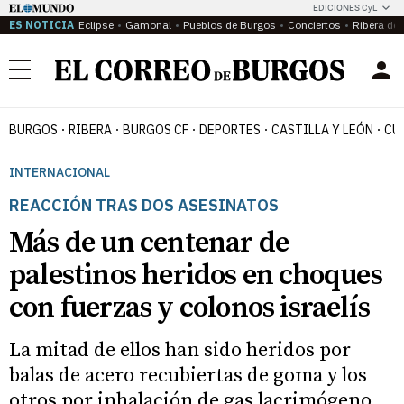
EDICIONES CyL
ES NOTICIA
Eclipse
Gamonal
Pueblos de Burgos
Conciertos
Ribera del
Menú
BURGOS
RIBERA
BURGOS CF
DEPORTES
CASTILLA Y LEÓN
CU
INTERNACIONAL
REACCIÓN TRAS DOS ASESINATOS
Más de un centenar de
palestinos heridos en choques
con fuerzas y colonos israelís
La mitad de ellos han sido heridos por
balas de acero recubiertas de goma y los
otros por inhalación de gas lacrimógeno