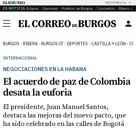
EDICIONES CyL
ES NOTICIA
Eclipse
Gamonal
Pueblos de Burgos
Conciertos
Ribera del
Menú
BURGOS
RIBERA
BURGOS CF
DEPORTES
CASTILLA Y LEÓN
CU
INTERNACIONAL
NEGOCIACIONES EN LA HABANA
El acuerdo de paz de Colombia
desata la euforia
El presidente, Juan Manuel Santos,
destaca las mejoras del nuevo pacto, que
ha sido celebrado en las calles de Bogotá