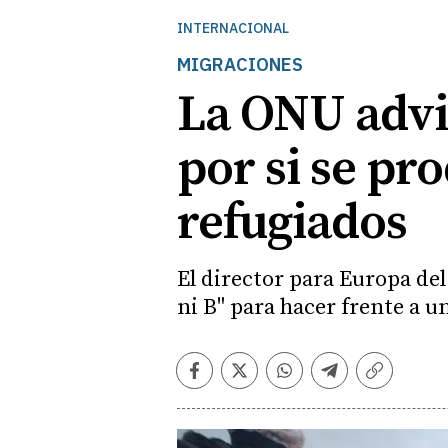
INTERNACIONAL
MIGRACIONES
La ONU advi
por si se pr
refugiados
El director para Europa de
ni B" para hacer frente a u
Facebook
Twitter
Whatsapp
Telegram
Copiar
enlace