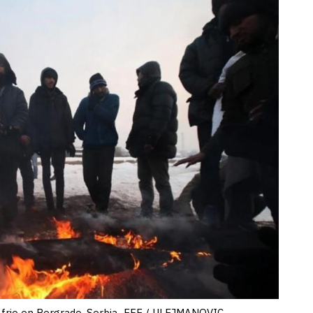
 frio en Bergrado, Serbia.-EFE / ULEJMANOVIC