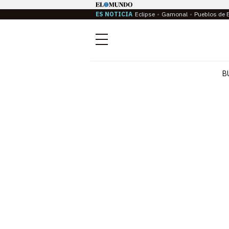
ES NOTICIA
Eclipse
Gamonal
Pueblos de 
Menú
B