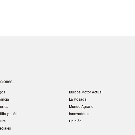
ciones
gos
Burgos Motor Actual
vincia
La Posada
ortes
Mundo Agrario
tilla y León
Innovadores
tura
Opinión
eciales