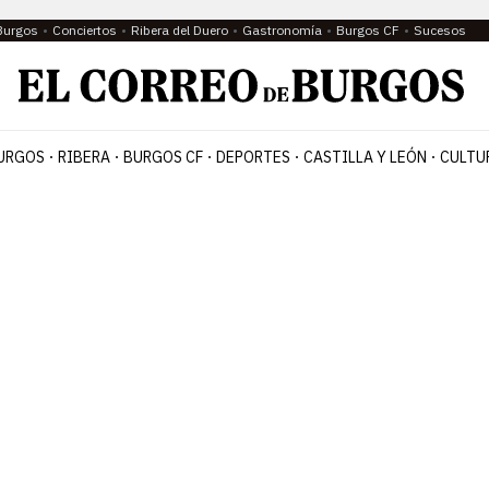
Burgos
Conciertos
Ribera del Duero
Gastronomía
Burgos CF
Sucesos
URGOS
RIBERA
BURGOS CF
DEPORTES
CASTILLA Y LEÓN
CULTU