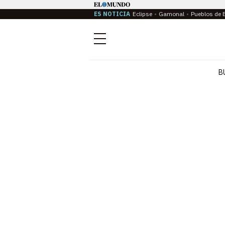
ES NOTICIA
Eclipse
Gamonal
Pueblos de 
Menú
B