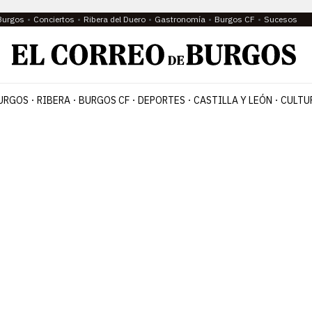
Burgos
Conciertos
Ribera del Duero
Gastronomía
Burgos CF
Sucesos
URGOS
RIBERA
BURGOS CF
DEPORTES
CASTILLA Y LEÓN
CULTU