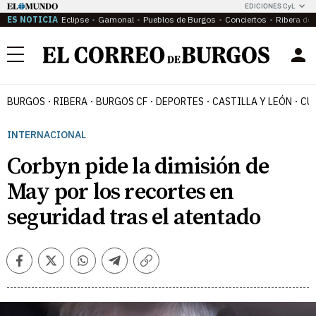
EDICIONES CyL
ES NOTICIA
Eclipse
Gamonal
Pueblos de Burgos
Conciertos
Ribera del
Menú
BURGOS
RIBERA
BURGOS CF
DEPORTES
CASTILLA Y LEÓN
CU
INTERNACIONAL
Corbyn pide la dimisión de
May por los recortes en
seguridad tras el atentado
Facebook
Twitter
Whatsapp
Telegram
Copiar
enlace