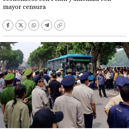
mayor censura
Facebook
Twitter
Whatsapp
Telegram
Copiar
enlace