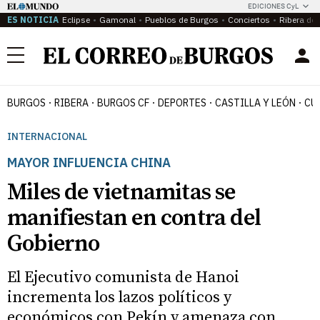
EDICIONES CyL
ES NOTICIA
Eclipse
Gamonal
Pueblos de Burgos
Conciertos
Ribera del
Menú
BURGOS
RIBERA
BURGOS CF
DEPORTES
CASTILLA Y LEÓN
CU
INTERNACIONAL
MAYOR INFLUENCIA CHINA
Miles de vietnamitas se
manifiestan en contra del
Gobierno
El Ejecutivo comunista de Hanoi
incrementa los lazos políticos y
económicos con Pekín y amenaza con