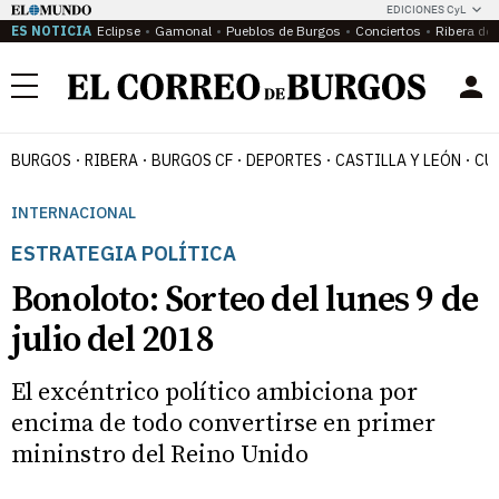
EDICIONES CyL
ES NOTICIA
Eclipse
Gamonal
Pueblos de Burgos
Conciertos
Ribera del
Menú
BURGOS
RIBERA
BURGOS CF
DEPORTES
CASTILLA Y LEÓN
CU
INTERNACIONAL
ESTRATEGIA POLÍTICA
Bonoloto: Sorteo del lunes 9 de
julio del 2018
El excéntrico político ambiciona por
encima de todo convertirse en primer
mininstro del Reino Unido