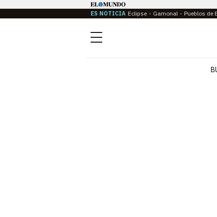
ES NOTICIA
Eclipse
Gamonal
Pueblos de 
Menú
B