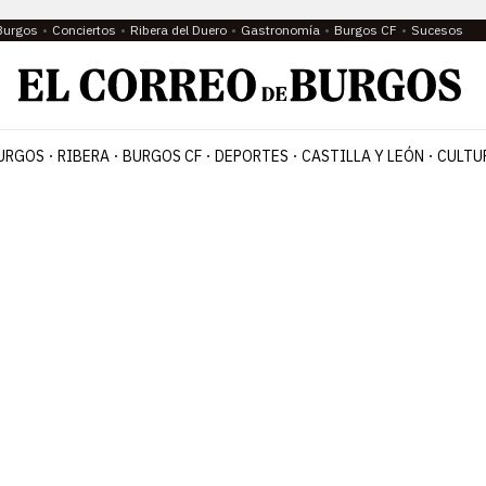
Burgos
Conciertos
Ribera del Duero
Gastronomía
Burgos CF
Sucesos
URGOS
RIBERA
BURGOS CF
DEPORTES
CASTILLA Y LEÓN
CULTU