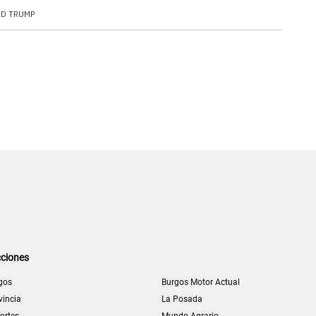
D TRUMP
ciones
gos
Burgos Motor Actual
vincia
La Posada
ortes
Mundo Agrario