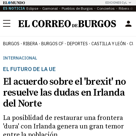
EDICIONES CyL
ES NOTICIA
Eclipse
Gamonal
Pueblos de Burgos
Conciertos
Ribera del
Menú
BURGOS
RIBERA
BURGOS CF
DEPORTES
CASTILLA Y LEÓN
CU
INTERNACIONAL
EL FUTURO DE LA UE
El acuerdo sobre el 'brexit' no
resuelve las dudas en Irlanda
del Norte
La posiblidad de restaurar una frontera
'dura' con Irlanda genera un gran temor
entre la población