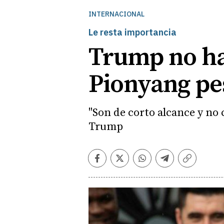
INTERNACIONAL
Le resta importancia
Trump no ha
Pionyang pes
"Son de corto alcance y no 
Trump
Facebook
Twitter
Whatsapp
Telegram
Copiar
enlace