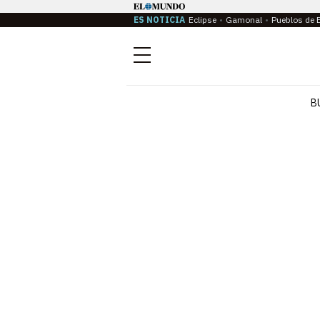
ES NOTICIA
Eclipse
Gamonal
Pueblos de 
Menú
B