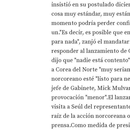
insistió en su postulado dicie
cosa muy estándar, muy están
momento podría perder confia
un."Es decir, es posible que
para nada", zanjó el mandatari
responder al lanzamiento de 
dijo que "nadie está contento
a Corea del Norte "muy seria
norcoreano esté "listo para n
jefe de Gabinete, Mick Mulvan
provocación "menor".El lanza
visita a Seúl del representan
raíz de la acción norcoreana 
prensa.Como medida de presió