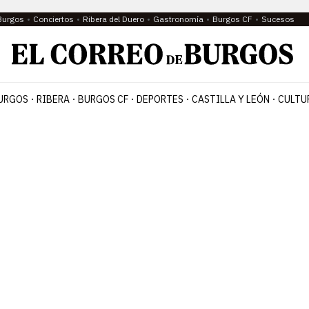
Burgos
Conciertos
Ribera del Duero
Gastronomía
Burgos CF
Sucesos
URGOS
RIBERA
BURGOS CF
DEPORTES
CASTILLA Y LEÓN
CULTU