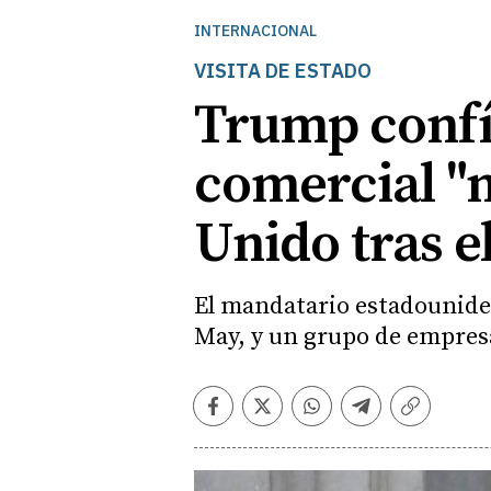
INTERNACIONAL
VISITA DE ESTADO
Trump confí
comercial "m
Unido tras el
El mandatario estadouniden
May, y un grupo de empresar
Facebook
Twitter
Whatsapp
Telegram
Copiar
enlace