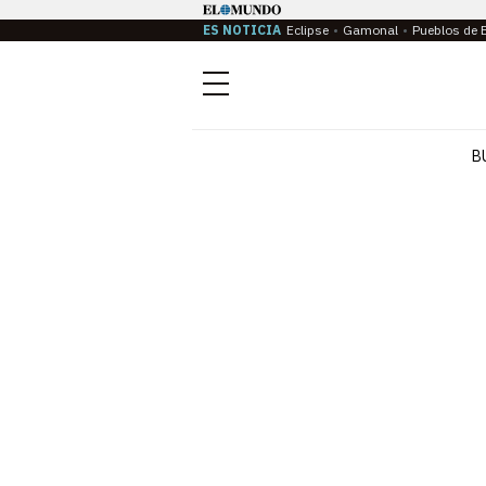
ES NOTICIA
Eclipse
Gamonal
Pueblos de 
Menú
B