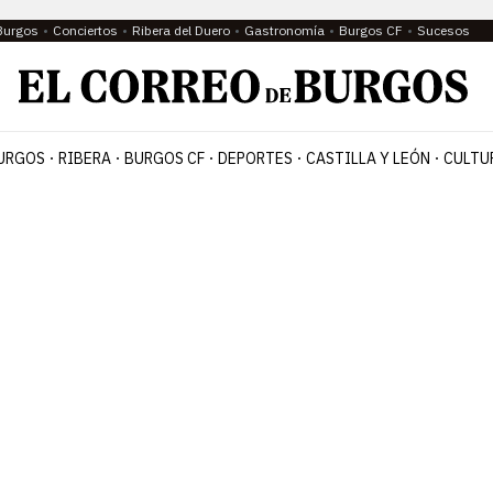
Burgos
Conciertos
Ribera del Duero
Gastronomía
Burgos CF
Sucesos
URGOS
RIBERA
BURGOS CF
DEPORTES
CASTILLA Y LEÓN
CULTU