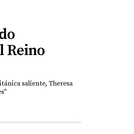
rdo
l Reino
tánica saliente, Theresa
es"