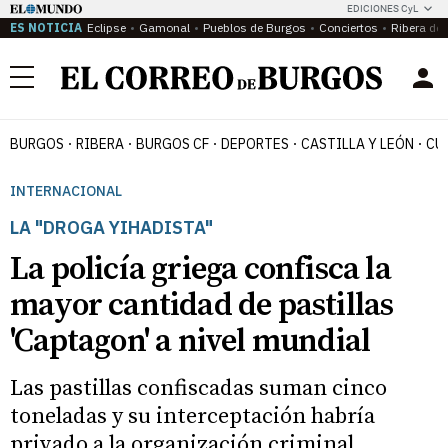
EDICIONES CyL
ES NOTICIA
Eclipse
Gamonal
Pueblos de Burgos
Conciertos
Ribera del
Menú
BURGOS
RIBERA
BURGOS CF
DEPORTES
CASTILLA Y LEÓN
CU
INTERNACIONAL
LA "DROGA YIHADISTA"
La policía griega confisca la
mayor cantidad de pastillas
'Captagon' a nivel mundial
Las pastillas confiscadas suman cinco
toneladas y su interceptación habría
privado a la organización criminal