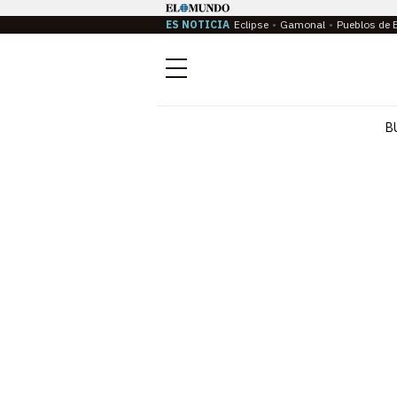
ES NOTICIA
Eclipse
Gamonal
Pueblos de 
Menú
B