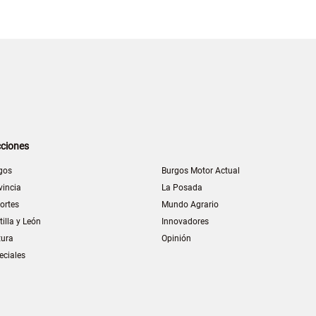
ciones
gos
Burgos Motor Actual
vincia
La Posada
ortes
Mundo Agrario
tilla y León
Innovadores
tura
Opinión
eciales