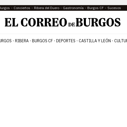
Burgos
Conciertos
Ribera del Duero
Gastronomía
Burgos CF
Sucesos
URGOS
RIBERA
BURGOS CF
DEPORTES
CASTILLA Y LEÓN
CULTU