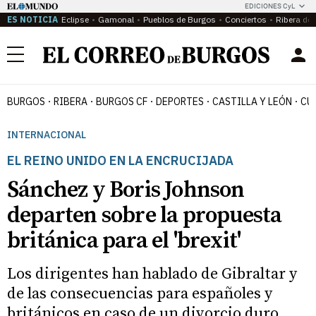
EDICIONES CyL
ES NOTICIA
Eclipse
Gamonal
Pueblos de Burgos
Conciertos
Ribera del
Menú
BURGOS
RIBERA
BURGOS CF
DEPORTES
CASTILLA Y LEÓN
CU
INTERNACIONAL
EL REINO UNIDO EN LA ENCRUCIJADA
Sánchez y Boris Johnson
departen sobre la propuesta
británica para el 'brexit'
Los dirigentes han hablado de Gibraltar y
de las consecuencias para españoles y
británicos en caso de un divorcio duro