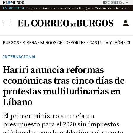
EDICIONES CyL
ES NOTICIA
Eclipse
Gamonal
Pueblos de Burgos
Conciertos
Ribera del
Menú
BURGOS
RIBERA
BURGOS CF
DEPORTES
CASTILLA Y LEÓN
CU
INTERNACIONAL
Hariri anuncia reformas
económicas tras cinco días de
protestas multitudinarias en
Líbano
El primer ministro anuncia un
presupuesto para el 2020 sin impuestos
adicionales para la población y el recorte