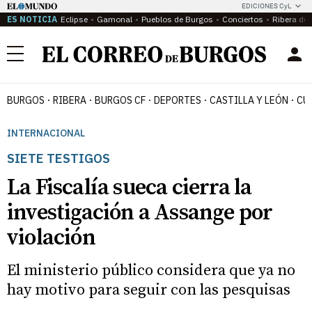
EDICIONES CyL
ES NOTICIA
Eclipse
Gamonal
Pueblos de Burgos
Conciertos
Ribera del
Menú
BURGOS
RIBERA
BURGOS CF
DEPORTES
CASTILLA Y LEÓN
CU
INTERNACIONAL
SIETE TESTIGOS
La Fiscalía sueca cierra la
investigación a Assange por
violación
El ministerio público considera que ya no
hay motivo para seguir con las pesquisas