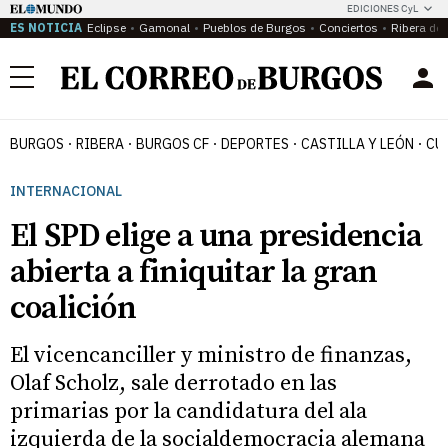
EDICIONES CyL
ES NOTICIA
Eclipse
Gamonal
Pueblos de Burgos
Conciertos
Ribera del
Menú
BURGOS
RIBERA
BURGOS CF
DEPORTES
CASTILLA Y LEÓN
CU
INTERNACIONAL
El SPD elige a una presidencia
abierta a finiquitar la gran
coalición
El vicencanciller y ministro de finanzas,
Olaf Scholz, sale derrotado en las
primarias por la candidatura del ala
izquierda de la socialdemocracia alemana