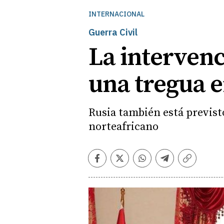
INTERNACIONAL
Guerra Civil
La intervenc
una tregua e
Rusia también está previsto
norteafricano
Facebook
Twitter
Whatsapp
Telegram
Copiar
enlace