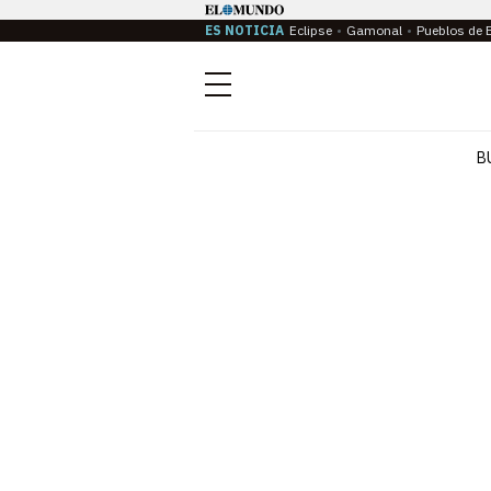
ES NOTICIA
Eclipse
Gamonal
Pueblos de 
Menú
B