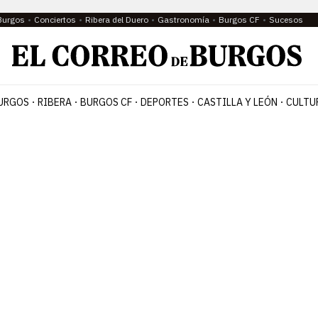
Burgos
Conciertos
Ribera del Duero
Gastronomía
Burgos CF
Sucesos
URGOS
RIBERA
BURGOS CF
DEPORTES
CASTILLA Y LEÓN
CULTU