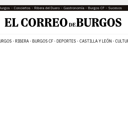
Burgos
Conciertos
Ribera del Duero
Gastronomía
Burgos CF
Sucesos
URGOS
RIBERA
BURGOS CF
DEPORTES
CASTILLA Y LEÓN
CULTU