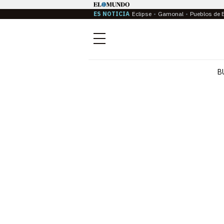
ES NOTICIA
Eclipse
Gamonal
Pueblos de 
Menú
B