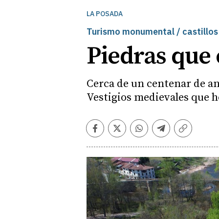
LA POSADA
Turismo monumental / castillos
Piedras que 
Cerca de un centenar de ant
Vestigios medievales que ho
Facebook
Twitter
Whatsapp
Telegram
Copiar
enlace