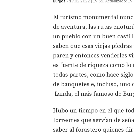
Burgos
17.02.2022 | 19:55
Actualizado:
19.
El turismo monumental nunca
de aventura, las rutas enotur
un pueblo con un buen castill
saben que esas viejas piedras 
paren y entonces venderles vin
es fuente de riqueza como lo f
todas partes, como hace siglo
de banquetes e, incluso, uno de
Landa, el más famoso de Bur
Hubo un tiempo en el que toda
torreones que servían de señ
saber al forastero quienes dir