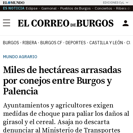
EDICIONES CyL
ES NOTICIA
Eclipse
Gamonal
Pueblos de Burgos
Conciertos
Ribera del
Menú
BURGOS
RIBERA
BURGOS CF
DEPORTES
CASTILLA Y LEÓN
CU
MUNDO AGRARIO
Miles de hectáreas arrasadas
por conejos entre Burgos y
Palencia
Ayuntamientos y agricultores exigen
medidas de choque para paliar los daños al
girasol y el cereal. Asaja no descarta
denunciar al Ministerio de Transportes