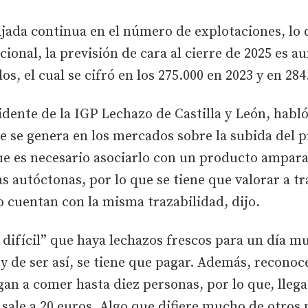
jada continua en el número de explotaciones, lo 
cional, la previsión de cara al cierre de 2025 es 
s, el cual se cifró en los 275.000 en 2023 y en 284
idente de la IGP Lechazo de Castilla y León, habló 
e se genera en los mercados sobre la subida del p
 es necesario asociarlo con un producto amparad
s autóctonas, por lo que se tiene que valorar a tr
 cuentan con la misma trazabilidad, dijo.
 difícil” que haya lechazos frescos para un día m
y de ser así, se tiene que pagar. Además, reconoc
egan a comer hasta diez personas, por lo que, lleg
 sale a 20 euros. Algo que difiere mucho de otros