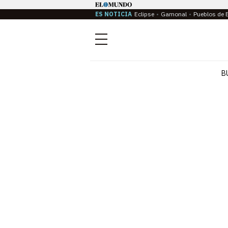
ES NOTICIA
Eclipse
Gamonal
Pueblos de 
Menú
B