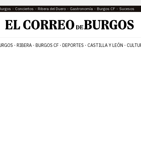
Burgos
Conciertos
Ribera del Duero
Gastronomía
Burgos CF
Sucesos
URGOS
RIBERA
BURGOS CF
DEPORTES
CASTILLA Y LEÓN
CULTU