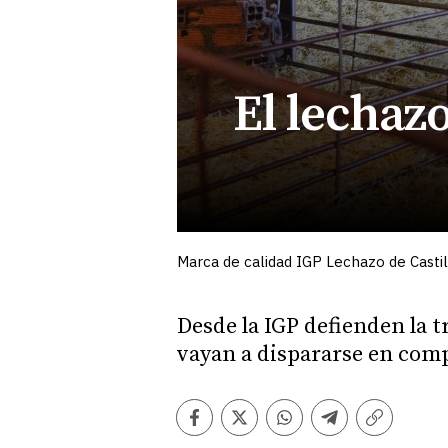
El lechaz
Marca de calidad IGP Lechazo de Castill
Desde la IGP defienden la t
vayan a dispararse en com
Facebook
Twitter
Whatsapp
Telegram
Copiar
enlace