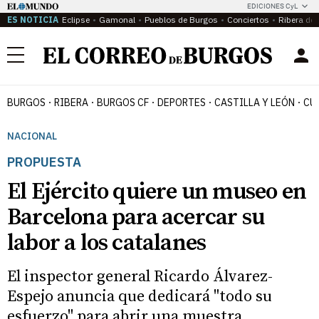
EDICIONES CyL
ES NOTICIA
Eclipse
Gamonal
Pueblos de Burgos
Conciertos
Ribera del
Menú
BURGOS
RIBERA
BURGOS CF
DEPORTES
CASTILLA Y LEÓN
CU
NACIONAL
PROPUESTA
El Ejército quiere un museo en
Barcelona para acercar su
labor a los catalanes
El inspector general Ricardo Álvarez-
Espejo anuncia que dedicará "todo su
esfuerzo" para abrir una muestra