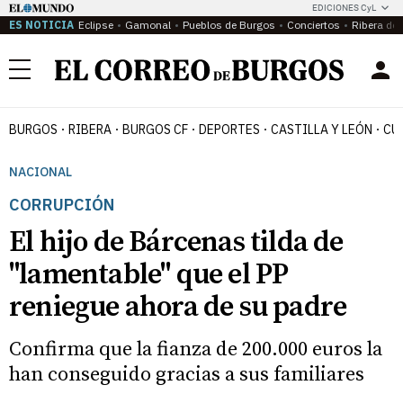
EDICIONES CyL
ES NOTICIA
Eclipse
Gamonal
Pueblos de Burgos
Conciertos
Ribera del
Menú
BURGOS
RIBERA
BURGOS CF
DEPORTES
CASTILLA Y LEÓN
CU
NACIONAL
CORRUPCIÓN
El hijo de Bárcenas tilda de
"lamentable" que el PP
reniegue ahora de su padre
Confirma que la fianza de 200.000 euros la
han conseguido gracias a sus familiares