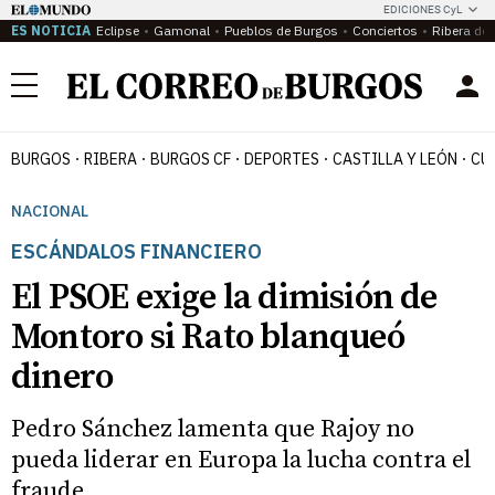
EDICIONES CyL
ES NOTICIA
Eclipse
Gamonal
Pueblos de Burgos
Conciertos
Ribera del
Menú
BURGOS
RIBERA
BURGOS CF
DEPORTES
CASTILLA Y LEÓN
CU
NACIONAL
ESCÁNDALOS FINANCIERO
El PSOE exige la dimisión de
Montoro si Rato blanqueó
dinero
Pedro Sánchez lamenta que Rajoy no
pueda liderar en Europa la lucha contra el
fraude