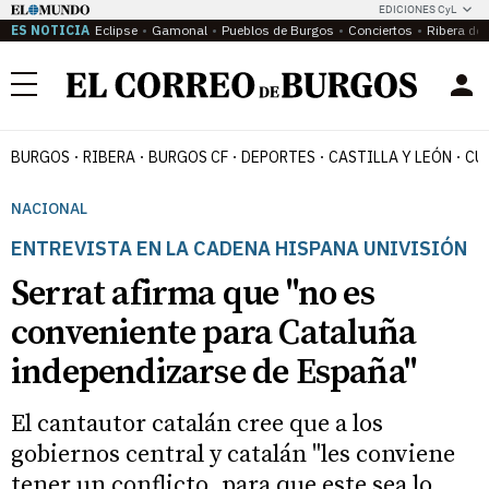
EDICIONES CyL
ES NOTICIA
Eclipse
Gamonal
Pueblos de Burgos
Conciertos
Ribera del
Menú
BURGOS
RIBERA
BURGOS CF
DEPORTES
CASTILLA Y LEÓN
CU
NACIONAL
ENTREVISTA EN LA CADENA HISPANA UNIVISIÓN
Serrat afirma que "no es
conveniente para Cataluña
independizarse de España"
El cantautor catalán cree que a los
gobiernos central y catalán "les conviene
tener un conflicto, para que este sea lo