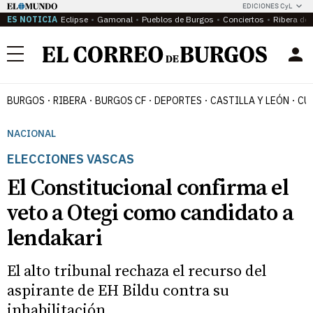
EDICIONES CyL
ES NOTICIA
Eclipse
Gamonal
Pueblos de Burgos
Conciertos
Ribera del
Menú
BURGOS
RIBERA
BURGOS CF
DEPORTES
CASTILLA Y LEÓN
CU
NACIONAL
ELECCIONES VASCAS
El Constitucional confirma el
veto a Otegi como candidato a
lendakari
El alto tribunal rechaza el recurso del
aspirante de EH Bildu contra su
inhabilitación