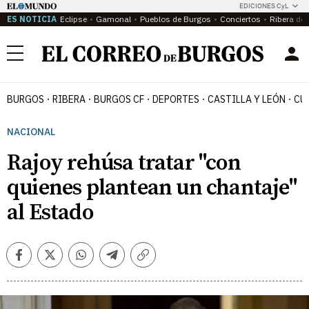
EDICIONES CyL
ES NOTICIA
Eclipse
Gamonal
Pueblos de Burgos
Conciertos
Ribera del
Menú
BURGOS
RIBERA
BURGOS CF
DEPORTES
CASTILLA Y LEÓN
CU
NACIONAL
Rajoy rehúsa tratar "con
quienes plantean un chantaje"
al Estado
Facebook
Twitter
Whatsapp
Telegram
Copiar
enlace