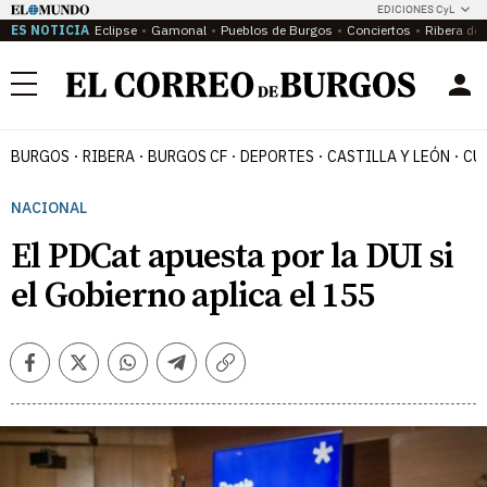
EDICIONES CyL
ES NOTICIA
Eclipse
Gamonal
Pueblos de Burgos
Conciertos
Ribera del
Menú
BURGOS
RIBERA
BURGOS CF
DEPORTES
CASTILLA Y LEÓN
CU
NACIONAL
El PDCat apuesta por la DUI si
el Gobierno aplica el 155
Facebook
Twitter
Whatsapp
Telegram
Copiar
enlace