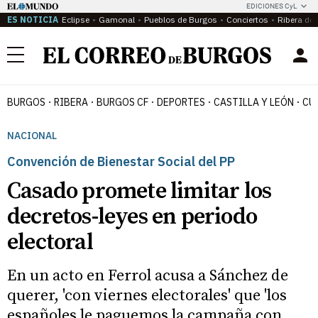
EDICIONES CyL
ES NOTICIA
Eclipse
Gamonal
Pueblos de Burgos
Conciertos
Ribera del
Menú
BURGOS
RIBERA
BURGOS CF
DEPORTES
CASTILLA Y LEÓN
CU
NACIONAL
Convención de Bienestar Social del PP
Casado promete limitar los
decretos-leyes en periodo
electoral
En un acto en Ferrol acusa a Sánchez de
querer, 'con viernes electorales' que 'los
españoles le paguemos la campaña con