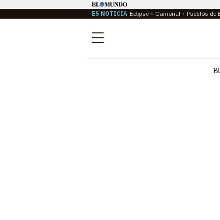
ES NOTICIA
Eclipse
Gamonal
Pueblos de 
Menú
B