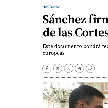
NACIONAL
Sánchez firm
de las Corte
Este documento pondrá fech
europeas
Facebook
Twitter
Whatsapp
Telegram
Copiar
enlace