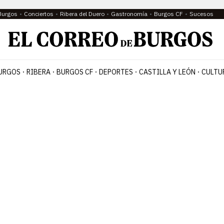
Burgos
Conciertos
Ribera del Duero
Gastronomía
Burgos CF
Sucesos
URGOS
RIBERA
BURGOS CF
DEPORTES
CASTILLA Y LEÓN
CULTU