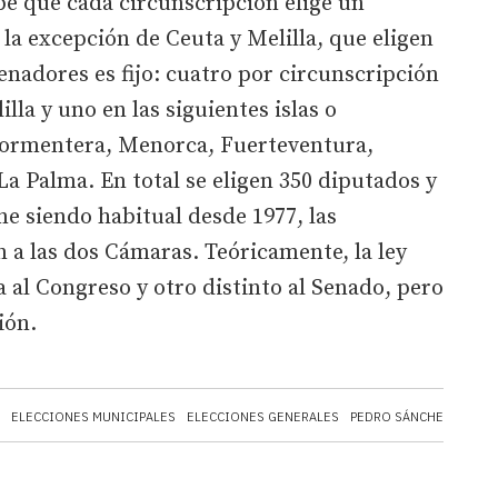
be que cada circunscripción elige un
a excepción de Ceuta y Melilla, que eligen
nadores es fijo: cuatro por circunscripción
lla y uno en las siguientes islas o
-Formentera, Menorca, Fuerteventura,
a Palma. En total se eligen 350 diputados y
e siendo habitual desde 1977, las
n a las dos Cámaras. Teóricamente, la ley
a al Congreso y otro distinto al Senado, pero
ión.
ELECCIONES MUNICIPALES
ELECCIONES GENERALES
PEDRO SÁNCHEZ
CAMP