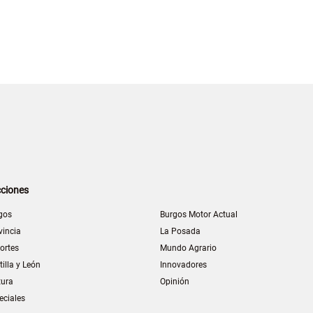
ciones
gos
Burgos Motor Actual
vincia
La Posada
ortes
Mundo Agrario
tilla y León
Innovadores
tura
Opinión
eciales