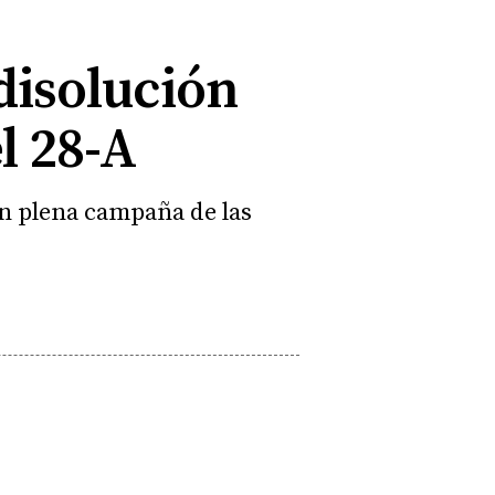
disolución
l 28-A
en plena campaña de las