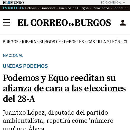
EDICIONES CyL
ES NOTICIA
Eclipse
Gamonal
Pueblos de Burgos
Conciertos
Ribera del
Menú
BURGOS
RIBERA
BURGOS CF
DEPORTES
CASTILLA Y LEÓN
CU
NACIONAL
UNIDAS PODEMOS
Podemos y Equo reeditan su
alianza de cara a las elecciones
del 28-A
Juantxo López, diputado del partido
ambientalista, repetirá como 'número
uno' por Álava