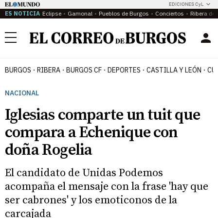
EDICIONES CyL
ES NOTICIA
Eclipse
Gamonal
Pueblos de Burgos
Conciertos
Ribera del
Menú
BURGOS
RIBERA
BURGOS CF
DEPORTES
CASTILLA Y LEÓN
CU
NACIONAL
Iglesias comparte un tuit que
compara a Echenique con
doña Rogelia
El candidato de Unidas Podemos
acompaña el mensaje con la frase 'hay que
ser cabrones' y los emoticonos de la
carcajada