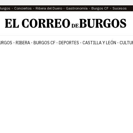
Burgos
Conciertos
Ribera del Duero
Gastronomía
Burgos CF
Sucesos
URGOS
RIBERA
BURGOS CF
DEPORTES
CASTILLA Y LEÓN
CULTU