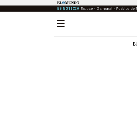
ES NOTICIA
Eclipse
Gamonal
Pueblos de 
Menú
B