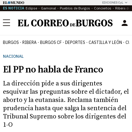
EDICIONES CyL
ES NOTICIA
Eclipse
Gamonal
Pueblos de Burgos
Conciertos
Ribera del
Menú
BURGOS
RIBERA
BURGOS CF
DEPORTES
CASTILLA Y LEÓN
CU
NACIONAL
El PP no habla de Franco
La dirección pide a sus dirigentes
esquivar las preguntas sobre el dictador, el
aborto y la eutanasia. Reclama también
prudencia hasta que salga la sentencia del
Tribunal Supremo sobre los dirigentes del
1-O