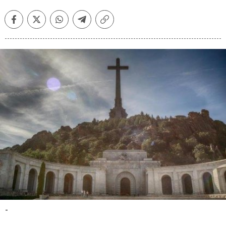
Facebook
Twitter
Whatsapp
Telegram
Copiar
enlace
-