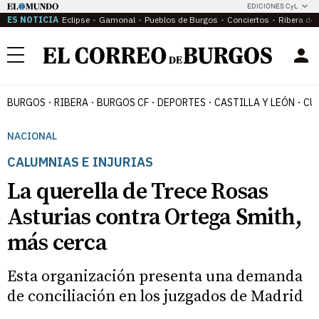
EDICIONES CyL
ES NOTICIA
Eclipse
Gamonal
Pueblos de Burgos
Conciertos
Ribera del
Menú
BURGOS
RIBERA
BURGOS CF
DEPORTES
CASTILLA Y LEÓN
CU
NACIONAL
CALUMNIAS E INJURIAS
La querella de Trece Rosas
Asturias contra Ortega Smith,
más cerca
Esta organización presenta una demanda
de conciliación en los juzgados de Madrid