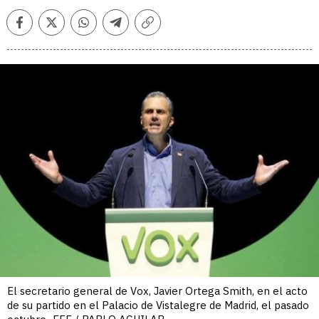
Facebook
Twitter
Whatsapp
Telegram
Copiar
enlace
El secretario general de Vox, Javier Ortega Smith, en el acto
de su partido en el Palacio de Vistalegre de Madrid, el pasado