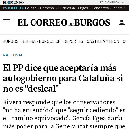
EDICIONES CyL
ES NOTICIA
Eclipse
Gamonal
Pueblos de Burgos
Conciertos
Ribera del
Menú
BURGOS
RIBERA
BURGOS CF
DEPORTES
CASTILLA Y LEÓN
CU
NACIONAL
El PP dice que aceptaría más
autogobierno para Cataluña si
no es "desleal"
Rivera responde que los conservadores
"no ha entendido" que "seguir cediendo" es
el "camino equivocado". García Egea daría
más poder para la Generalitat siempre que