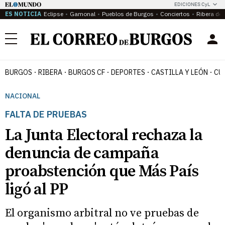
EDICIONES CyL
ES NOTICIA
Eclipse
Gamonal
Pueblos de Burgos
Conciertos
Ribera del
Menú
BURGOS
RIBERA
BURGOS CF
DEPORTES
CASTILLA Y LEÓN
CU
NACIONAL
FALTA DE PRUEBAS
La Junta Electoral rechaza la
denuncia de campaña
proabstención que Más País
ligó al PP
El organismo arbitral no ve pruebas de