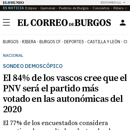
EDICIONES CyL
ES NOTICIA
Eclipse
Gamonal
Pueblos de Burgos
Conciertos
Ribera del
Menú
BURGOS
RIBERA
BURGOS CF
DEPORTES
CASTILLA Y LEÓN
CU
NACIONAL
SONDEO DEMOSCÓPICO
El 84% de los vascos cree que el
PNV será el partido más
votado en las autonómicas del
2020
El 77% de los encuestados considera