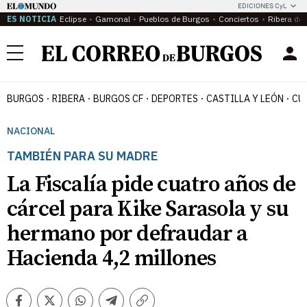
EDICIONES CyL
ES NOTICIA
Eclipse
Gamonal
Pueblos de Burgos
Conciertos
Ribera del
Menú
BURGOS
RIBERA
BURGOS CF
DEPORTES
CASTILLA Y LEÓN
CU
NACIONAL
TAMBIÉN PARA SU MADRE
La Fiscalía pide cuatro años de
cárcel para Kike Sarasola y su
hermano por defraudar a
Hacienda 4,2 millones
Facebook
Twitter
Whatsapp
Telegram
Copiar