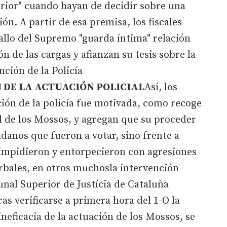
erior" cuando hayan de decidir sobre una
ón. A partir de esa premisa, los fiscales
fallo del Supremo "guarda íntima" relación
ón de las cargas y afianzan su tesis sobre la
nción de la Policía
 DE LA ACTUACIÓN POLICIAL
Así, los
ación de la policía fue motivada, como recoge
d de los Mossos, y agregan que su proceder
adanos que fueron a votar, sino frente a
 impidieron y entorpecieron con agresiones
verbales, en otros muchosla intervención
unal Superior de Justícia de Cataluña
ras verificarse a primera hora del 1-O la
ineficacia de la actuación de los Mossos, se