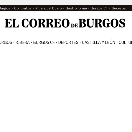
Burgos
Conciertos
Ribera del Duero
Gastronomía
Burgos CF
Sucesos
URGOS
RIBERA
BURGOS CF
DEPORTES
CASTILLA Y LEÓN
CULTU