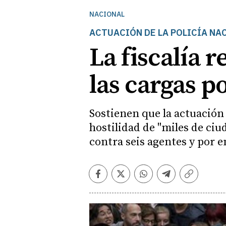
NACIONAL
ACTUACIÓN DE LA POLICÍA NA
La fiscalía 
las cargas po
Sostienen que la actuación 
hostilidad de "miles de ciu
contra seis agentes y por 
Facebook
Twitter
Whatsapp
Telegram
Copiar
enlace