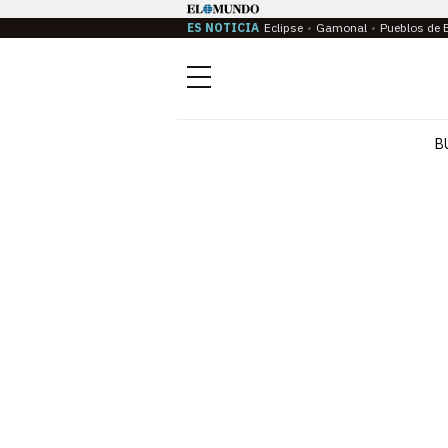
ES NOTICIA
Eclipse
Gamonal
Pueblos de 
Menú
B