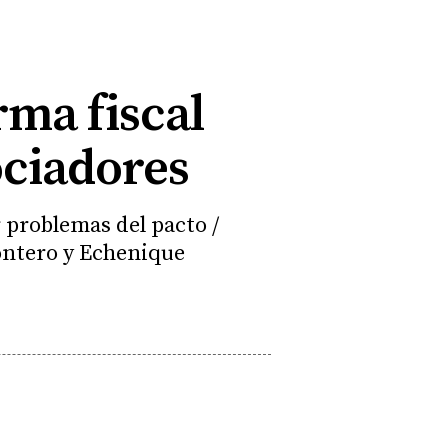
rma fiscal
ociadores
 problemas del pacto /
ontero y Echenique