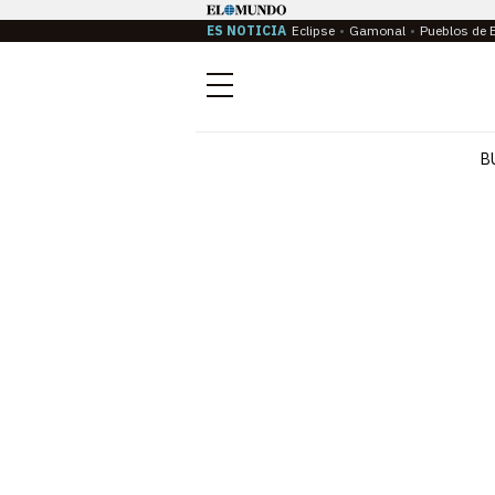
ES NOTICIA
Eclipse
Gamonal
Pueblos de 
Menú
B