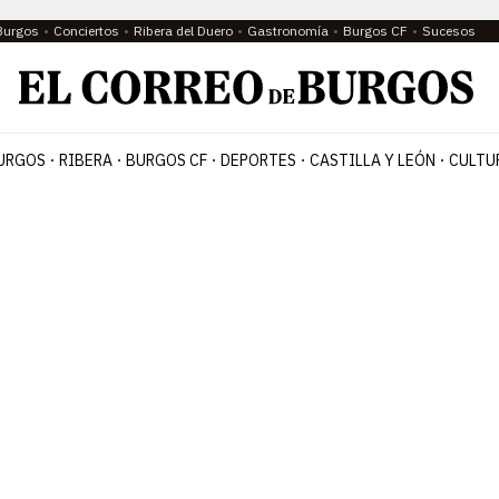
Burgos
Conciertos
Ribera del Duero
Gastronomía
Burgos CF
Sucesos
URGOS
RIBERA
BURGOS CF
DEPORTES
CASTILLA Y LEÓN
CULTU