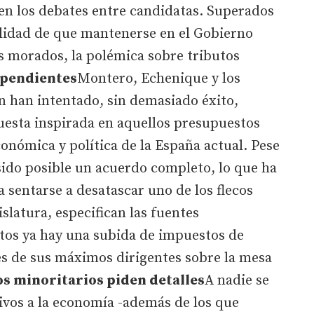
 en los debates entre candidatas. Superados
alidad de que mantenerse en el Gobierno
os morados, la polémica sobre tributos
 pendientes
Montero, Echenique y los
n han intentado, sin demasiado éxito,
esta inspirada en aquellos presupuestos
conómica y política de la España actual. Pese
sido posible un acuerdo completo, lo que ha
a sentarse a desatascar uno de los flecos
slatura, especifican las fuentes
os ya hay una subida de impuestos de
es de sus máximos dirigentes sobre la mesa
os minoritarios piden detalles
A nadie se
tivos a la economía -además de los que