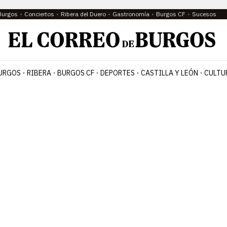
Burgos
Conciertos
Ribera del Duero
Gastronomía
Burgos CF
Sucesos
URGOS
RIBERA
BURGOS CF
DEPORTES
CASTILLA Y LEÓN
CULTU