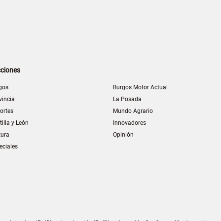
ciones
gos
Burgos Motor Actual
vincia
La Posada
ortes
Mundo Agrario
tilla y León
Innovadores
tura
Opinión
eciales