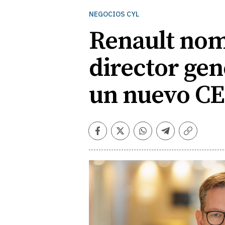
NEGOCIOS CYL
Renault no
director gen
un nuevo C
Facebook
Twitter
Whatsapp
Telegram
Copiar
enlace