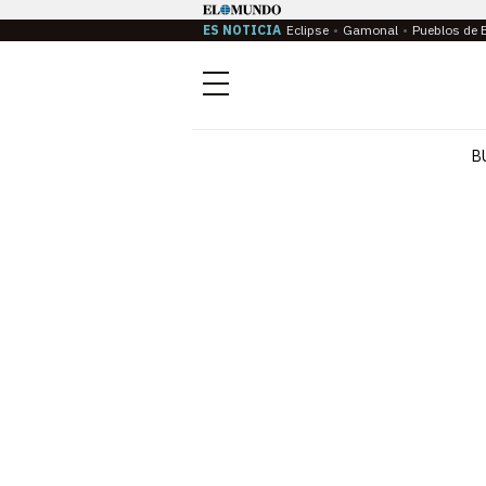
ES NOTICIA
Eclipse
Gamonal
Pueblos de 
Menú
B