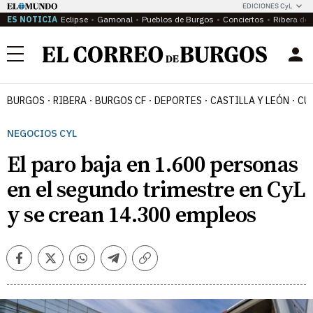
EDICIONES CyL
ES NOTICIA
Eclipse
Gamonal
Pueblos de Burgos
Conciertos
Ribera del
Menú
BURGOS
RIBERA
BURGOS CF
DEPORTES
CASTILLA Y LEÓN
CU
NEGOCIOS CYL
El paro baja en 1.600 personas
en el segundo trimestre en CyL
y se crean 14.300 empleos
Facebook
Twitter
Whatsapp
Telegram
Copiar
enlace