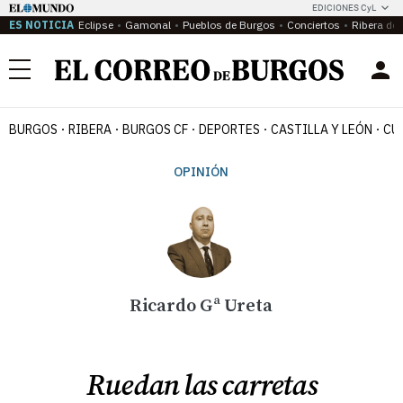
EDICIONES CyL
ES NOTICIA
Eclipse
Gamonal
Pueblos de Burgos
Conciertos
Ribera del
Menú
BURGOS
RIBERA
BURGOS CF
DEPORTES
CASTILLA Y LEÓN
CU
OPINIÓN
Ricardo Gª Ureta
Ruedan las carretas