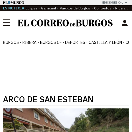
EDICIONES CyL
ES NOTICIA
Eclipse
Gamonal
Pueblos de Burgos
Conciertos
Ribera del
Menú
BURGOS
RIBERA
BURGOS CF
DEPORTES
CASTILLA Y LEÓN
CU
ARCO DE SAN ESTEBAN