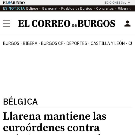
EDICIONES CyL
ES NOTICIA
Eclipse
Gamonal
Pueblos de Burgos
Conciertos
Ribera del
Menú
BURGOS
RIBERA
BURGOS CF
DEPORTES
CASTILLA Y LEÓN
CU
BÉLGICA
Llarena mantiene las
euroórdenes contra