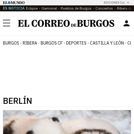
EDICIONES CyL
ES NOTICIA
Eclipse
Gamonal
Pueblos de Burgos
Conciertos
Ribera del
Menú
BURGOS
RIBERA
BURGOS CF
DEPORTES
CASTILLA Y LEÓN
CU
BERLÍN