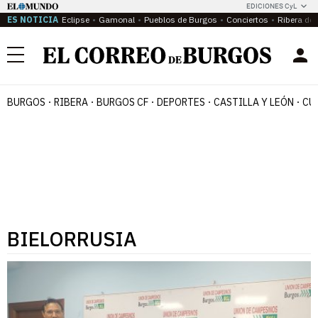
EDICIONES CyL
ES NOTICIA
Eclipse
Gamonal
Pueblos de Burgos
Conciertos
Ribera del
Menú
BURGOS
RIBERA
BURGOS CF
DEPORTES
CASTILLA Y LEÓN
CU
BIELORRUSIA