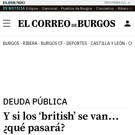
EDICIONES CyL
ES NOTICIA
Eclipse
Gamonal
Pueblos de Burgos
Conciertos
Ribera del
Menú
BURGOS
RIBERA
BURGOS CF
DEPORTES
CASTILLA Y LEÓN
CU
DEUDA PÚBLICA
Y si los ‘british’ se van...
¿qué pasará?